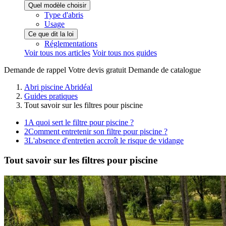
Quel modèle choisir
Type d'abris
Usage
Ce que dit la loi
Réglementations
Voir tous nos articles
Voir tous nos guides
Demande de
rappel
Votre devis
gratuit
Demande de
catalogue
Abri piscine Abridéal
Guides pratiques
Tout savoir sur les filtres pour piscine
1
A quoi sert le filtre pour piscine ?
2
Comment entretenir son filtre pour piscine ?
3
L'absence d'entretien accroît le risque de vidange
Tout savoir sur les filtres pour piscine