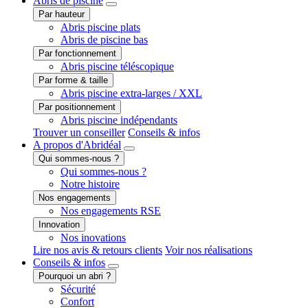
Abris
de piscine
Par hauteur
Abris piscine plats
Abris de piscine bas
Par fonctionnement
Abris piscine téléscopique
Par forme & taille
Abris piscine extra-larges / XXL
Par positionnement
Abris piscine indépendants
Trouver un conseiller
Conseils & infos
A propos
d'Abridéal
Qui sommes-nous ?
Qui sommes-nous ?
Notre histoire
Nos engagements
Nos engagements RSE
Innovation
Nos inovations
Lire nos avis & retours clients
Voir nos réalisations
Conseils
& infos
Pourquoi un abri ?
Sécurité
Confort