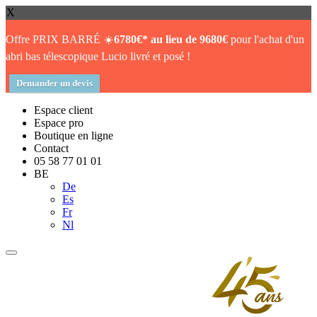
X
Offre PRIX BARRÉ ☀️
6780€* au lieu de 9680€
pour l'achat d'un
abri bas télescopique Lucio livré et posé !
Demander un devis
Espace client
Espace pro
Boutique en ligne
Contact
05 58 77 01 01
BE
De
Es
Fr
Nl