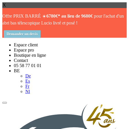
X
Offre PRIX BARRÉ ☀️
6780€* au lieu de 9680€
pour l'achat d'un
abri bas télescopique Lucio livré et posé !
Demander un devis
Espace client
Espace pro
Boutique en ligne
Contact
05 58 77 01 01
BE
De
Es
Fr
Nl