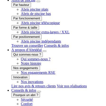
Abris
de piscine
Par hauteur
Abris piscine plats
Abris de piscine bas
Par fonctionnement
Abris piscine téléscopique
Par forme & taille
Abris piscine extra-larges / XXL
Par positionnement
Abris piscine indépendants
Trouver un conseiller
Conseils & infos
A propos
d'Abridéal
Qui sommes-nous ?
Qui sommes-nous ?
Notre histoire
Nos engagements
Nos engagements RSE
Innovation
Nos inovations
Lire nos avis & retours clients
Voir nos réalisations
Conseils
& infos
Pourquoi un abri ?
Sécurité
Confort