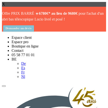
X
Offre PRIX BARRÉ ☀️
6780€* au lieu de 9680€
pour l'achat d'un
abri bas télescopique Lucio livré et posé !
Demander un devis
Espace client
Espace pro
Boutique en ligne
Contact
05 58 77 01 01
BE
De
Es
Fr
Nl