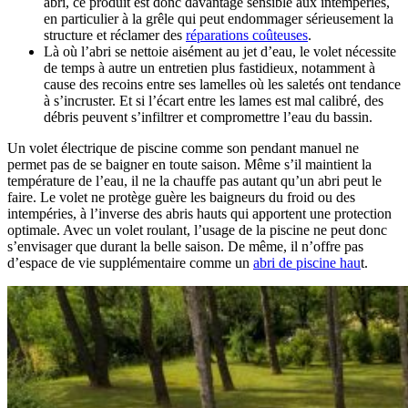
abri, ce produit est donc davantage sensible aux intempéries,
en particulier à la grêle qui peut endommager sérieusement la
structure et réclamer des
réparations coûteuses
.
Là où l’abri se nettoie aisément au jet d’eau, le volet nécessite
de temps à autre un entretien plus fastidieux, notamment à
cause des recoins entre ses lamelles où les saletés ont tendance
à s’incruster. Et si l’écart entre les lames est mal calibré, des
débris peuvent s’infiltrer et compromettre l’eau du bassin.
Un volet électrique de piscine comme son pendant manuel ne
permet pas de se baigner en toute saison. Même s’il maintient la
température de l’eau, il ne la chauffe pas autant qu’un abri peut le
faire. Le volet ne protège guère les baigneurs du froid ou des
intempéries, à l’inverse des abris hauts qui apportent une protection
optimale. Avec un volet roulant, l’usage de la piscine ne peut donc
s’envisager que durant la belle saison. De même, il n’offre pas
d’espace de vie supplémentaire comme un
abri de piscine hau
t.