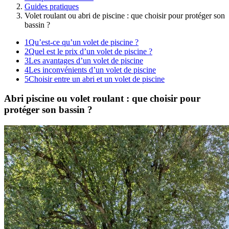
Guides pratiques
Volet roulant ou abri de piscine : que choisir pour protéger son
bassin ?
1
Qu’est-ce qu’un volet de piscine ?
2
Quel est le prix d’un volet de piscine ?
3
Les avantages d’un volet de piscine
4
Les inconvénients d’un volet de piscine
5
Choisir entre un abri et un volet de piscine
Abri piscine ou volet roulant : que choisir pour
protéger son bassin ?