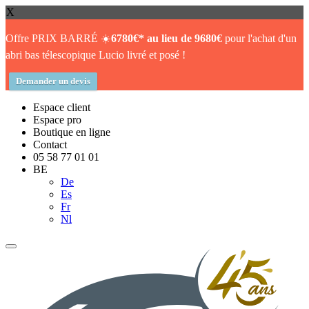
X
Offre PRIX BARRÉ ☀️
6780€* au lieu de 9680€
pour l'achat d'un
abri bas télescopique Lucio livré et posé !
Demander un devis
Espace client
Espace pro
Boutique en ligne
Contact
05 58 77 01 01
BE
De
Es
Fr
Nl