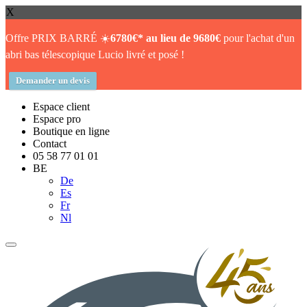
X
Offre PRIX BARRÉ ☀️
6780€* au lieu de 9680€
pour l'achat d'un
abri bas télescopique Lucio livré et posé !
Demander un devis
Espace client
Espace pro
Boutique en ligne
Contact
05 58 77 01 01
BE
De
Es
Fr
Nl