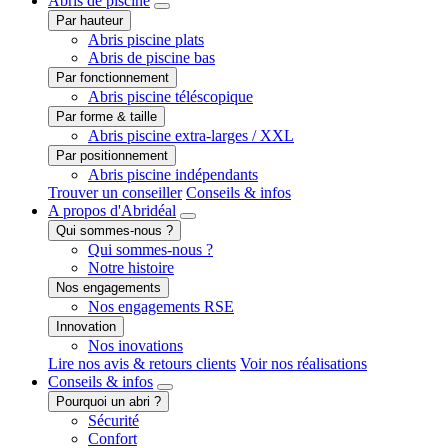
Abris
de piscine
Par hauteur
Abris piscine plats
Abris de piscine bas
Par fonctionnement
Abris piscine téléscopique
Par forme & taille
Abris piscine extra-larges / XXL
Par positionnement
Abris piscine indépendants
Trouver un conseiller
Conseils & infos
A propos
d'Abridéal
Qui sommes-nous ?
Qui sommes-nous ?
Notre histoire
Nos engagements
Nos engagements RSE
Innovation
Nos inovations
Lire nos avis & retours clients
Voir nos réalisations
Conseils
& infos
Pourquoi un abri ?
Sécurité
Confort