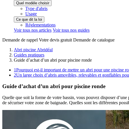
Quel modèle choisir
Type d'abris
Usage
Ce que dit la loi
Réglementations
Voir tous nos articles
Voir tous nos guides
Demande de
rappel
Votre devis
gratuit
Demande de
catalogue
Abri piscine Abridéal
Guides pratiques
Guide d’achat d’un abri pour piscine ronde
1
Pourquoi est-il important de mettre un abri pour une piscine r
2
Un large choix d’abris amovibles, relevables et gonflables pou
Guide d’achat d’un abri pour piscine ronde
Quelle que soit la forme de votre bassin, vous pouvez disposer d’une pr
de sécuriser votre zone de baignade. Quelles sont les différentes poss