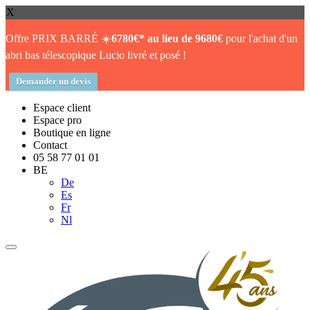
X
Offre PRIX BARRÉ ☀️
6780€* au lieu de 9680€
pour l'achat d'un
abri bas télescopique Lucio livré et posé !
Demander un devis
Espace client
Espace pro
Boutique en ligne
Contact
05 58 77 01 01
BE
De
Es
Fr
Nl