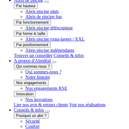
Abris
de piscine
Par hauteur
Abris piscine plats
Abris de piscine bas
Par fonctionnement
Abris piscine téléscopique
Par forme & taille
Abris piscine extra-larges / XXL
Par positionnement
Abris piscine indépendants
Trouver un conseiller
Conseils & infos
A propos
d'Abridéal
Qui sommes-nous ?
Qui sommes-nous ?
Notre histoire
Nos engagements
Nos engagements RSE
Innovation
Nos inovations
Lire nos avis & retours clients
Voir nos réalisations
Conseils
& infos
Pourquoi un abri ?
Sécurité
Confort